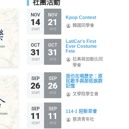
社團活動
NOV
NOV
Kpop Contest
14
21
韓國同學會
start
end
LatiCar's First
OCT
OCT
Ever Costume
31
31
Fete
拉美與加勒比同
start
end
學會
我也在唱歷史：原
SEP
SEP
民歌手與那些族群
26
26
記憶
start
end
文學院學生會
SEP
SEP
114-1 迎新茶會
11
11
慈濟青年社
start
end