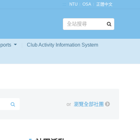
:::
NTU
OSA
正體中文
ports
Club Activity Information System
or
瀏覽全部社團