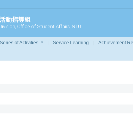
外活動指導組
Division, Office of Student Affairs, NTU
Series of Activities
Service Learning
Achievement Re