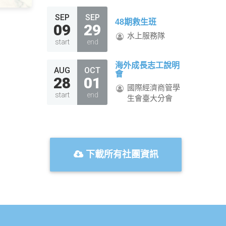
SEP
SEP
48期救生班
09
29
水上服務隊
start
end
海外成長志工說明
AUG
OCT
會
28
01
國際經濟商管學
start
end
生會臺大分會
下載所有社團資訊