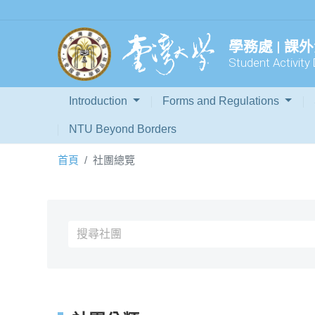
學務處 | 課
Student Activity 
Introduction
Forms and Regulations
NTU Beyond Borders
首頁
社團總覽